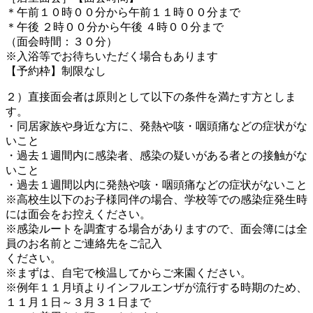
＊午前１０時００分から午前１１時００分まで
＊午後 ２時００分から午後 ４時００分まで
（面会時間：３０分）
※入浴等でお待ちいただく場合もあります
【予約枠】制限なし
２）直接面会者は原則として以下の条件を満たす方としま
す。
・同居家族や身近な方に、発熱や咳・咽頭痛などの症状がな
いこと
・過去１週間内に感染者、感染の疑いがある者との接触がな
いこと
・過去１週間以内に発熱や咳・咽頭痛などの症状がないこと
※高校生以下のお子様同伴の場合、学校等での感染症発生時
には面会をお控えください。
※感染ルートを調査する場合がありますので、面会簿には全
員のお名前とご連絡先をご記入
ください。
※まずは、自宅で検温してからご来園ください。
※例年１１月頃よりインフルエンザが流行する時期のため、
１１月１日～３月３１日まで