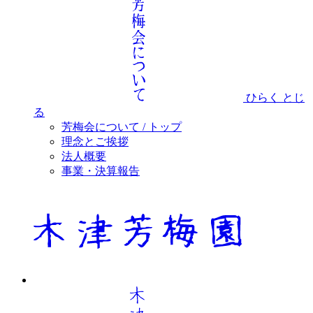
ひらく
とじ
る
芳梅会について / トップ
理念とご挨拶
法人概要
事業・決算報告