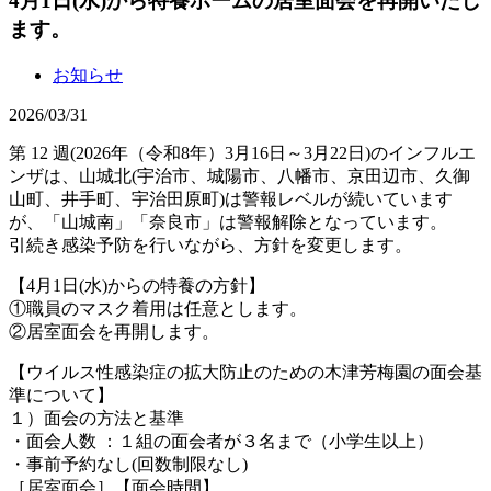
4月1日(水)から特養ホームの居室面会を再開いたし
ます。
お知らせ
2026/03/31
第 12 週(2026年（令和8年）3月16日～3月22日)のインフルエ
ンザは、山城北(宇治市、城陽市、八幡市、京田辺市、久御
山町、井手町、宇治田原町)は警報レベルが続いています
が、「山城南」「奈良市」は
警報解除
となっています。
引続き感染予防を行いながら、方針を変更します。
【4月1日(水)からの特養の方針】
①職員の
マスク着用は任意
とします。
②
居室面会を再開
します。
【ウイルス性感染症の拡大防止のための木津芳梅園の面会基
準について】
１）面会の方法と基準
・面会人数 ：１組の面会者が３名まで（小学生以上）
・事前予約なし(回数制限なし)
［居室面会］【面会時間】