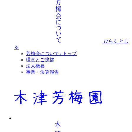
ひらく
とじ
る
芳梅会について / トップ
理念とご挨拶
法人概要
事業・決算報告