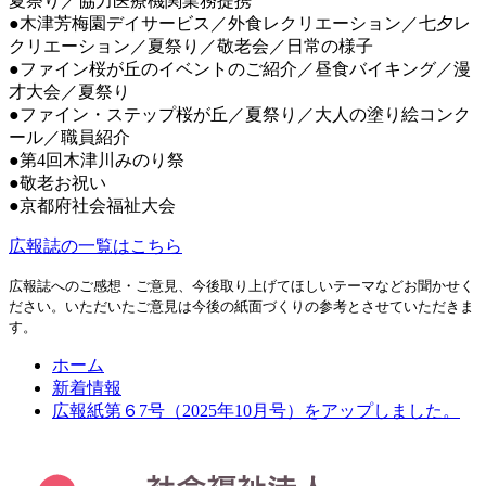
夏祭り／協力医療機関業務提携
●木津芳梅園デイサービス／外食レクリエーション／七夕レ
クリエーション／夏祭り／敬老会／日常の様子
●ファイン桜が丘のイベントのご紹介／昼食バイキング／漫
才大会／夏祭り
●ファイン・ステップ桜が丘／夏祭り／大人の塗り絵コンク
ール／職員紹介
●第4回木津川みのり祭
●敬老お祝い
●京都府社会福祉大会
広報誌の一覧はこちら
広報誌へのご感想・ご意見、今後取り上げてほしいテーマなどお聞かせく
ださい。いただいたご意見は今後の紙面づくりの参考とさせていただきま
す。
ホーム
新着情報
広報紙第６7号（2025年10月号）をアップしました。