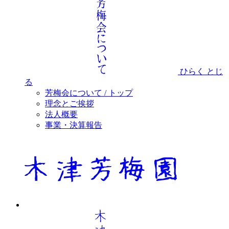
ひらく
とじ
る
芳梅会について / トップ
理念とご挨拶
法人概要
事業・決算報告