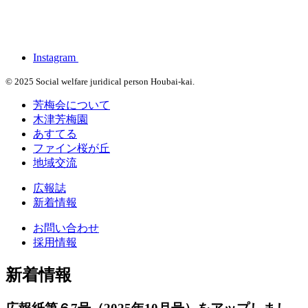
Instagram
© 2025 Social welfare juridical person Houbai-kai.
芳梅会について
木津芳梅園
あすてる
ファイン桜が丘
地域交流
広報誌
新着情報
お問い合わせ
採用情報
新着情報